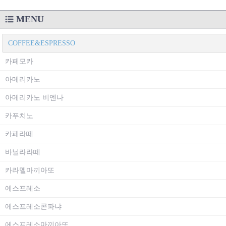
MENU
COFFEE&ESPRESSO
카페모카
아메리카노
아메리카노 비엔나
카푸치노
카페라떼
바닐라라떼
카라멜마끼아또
에스프레소
에스프레소콘파냐
에스프레소마끼아또