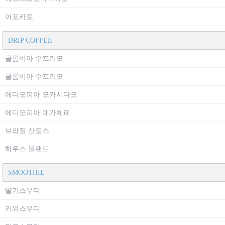
아포카토
DRIP COFFEE
콜롬비아 수프리모
콜롬비아 수프리모
에디오피아 모카시다모
에디오피아 예가체페
브라질 산토스
하우스 블랜드
SMOOTHIE
딸기스무디
키위스무디