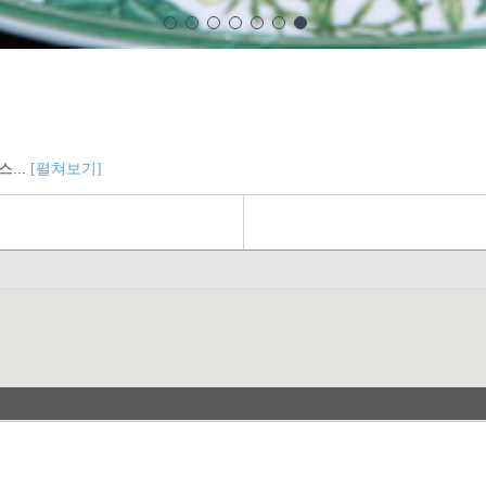
...
[펼쳐보기]