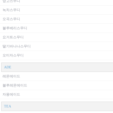
망고스무디
녹차스무디
오곡스무디
블루베리스무디
요거트스무디
딸기바나나스무디
오미자스무디
ADE
레몬에이드
블루레몬에이드
자몽에이드
TEA