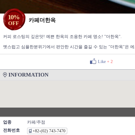
10%
카페더한옥
OFF
커피 로스팅의 깊은맛! 예쁜 한옥의 조용한 카페 명소! "더한옥".
옛스럽고 심플한분위기에서 편안한 시간을 즐길 수 있는 "더한옥"은 에스
Like
+
2
INFORMATION
업종
카페/주점
전화번호
+82-(02) 743-7470