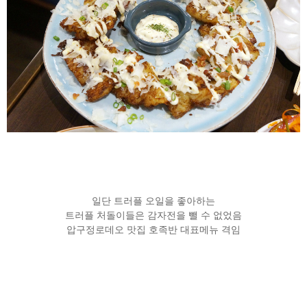
일단 트러플 오일을 좋아하는
트러플 처돌이들은 감자전을 뺄 수 없었음
압구정로데오 맛집 호족반 대표메뉴 격임