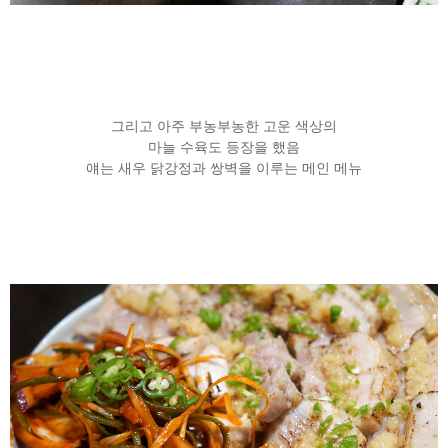
그리고 아주 부농부농한 고운 색상의
마늘 수육도 등장을 했음
얘는 새우 닭강정과 쌍벽을 이루는 메인 메뉴