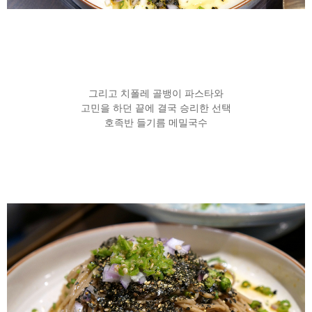
그리고 치폴레 골뱅이 파스타와
고민을 하던 끝에 결국 승리한 선택
호족반 들기름 메밀국수