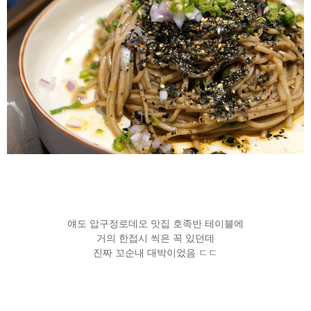
얘도 압구정로데오 맛집 호족반 테이블에
거의 한접시 씩은 꼭 있던데
진짜 꼬순내 대박이었음 ㄷㄷ