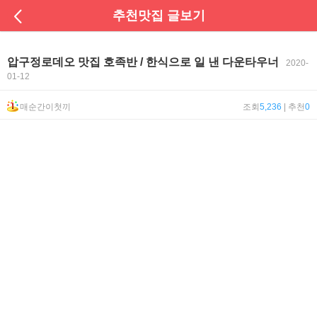
추천맛집 글보기
압구정로데오 맛집 호족반 / 한식으로 일 낸 다운타우너
2020-
01-12
매순간이첫끼
조회
5,236
| 추천
0